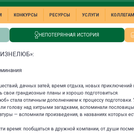
М
КОНКУРСЫ
РЕСУРСЫ
УСЛУГИ
КОЛЛЕГА
НЕПОТЕРЯННАЯ ИСТОРИЯ
ЖИЗНЕЛЮБ»:
оминания
шествий, дачных затей, время отдыха, новых приключений 
ь свои грандиозные планы и хорошо подготовиться.
юб» стала отличным дополнением к процессу подготовки. 
али голову над хитрыми загадками, вспоминали пословицы
ратуры — вспомнили произведения, в названиях которых ест
и время: пообщаться в дружной компании, от души посмеят